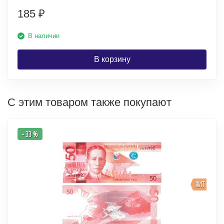
185
₽
В наличии
В корзину
С этим товаром также покупают
- 33 %
ХИТ