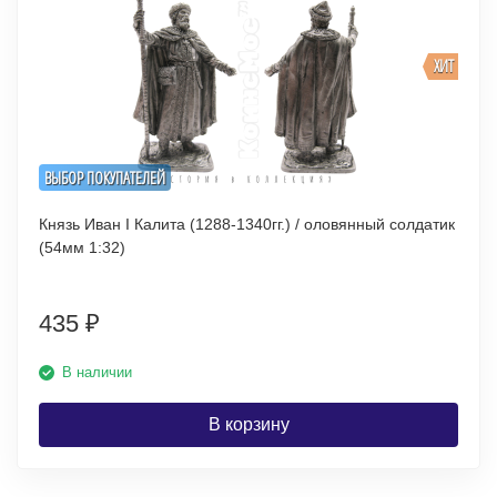
ХИТ
ВЫБОР ПОКУПАТЕЛЕЙ
Князь Иван I Калита (1288-1340гг.) / оловянный солдатик
(54мм 1:32)
435
₽
В наличии
В корзину