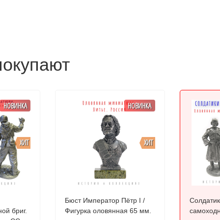
покупают
НОВИНКА
НОВИНКА
ХИТ
ХИТ
Бюст Император Пётр I /
Солдатик
ой бриг.
Фигурка оловянная 65 мм.
самоходн