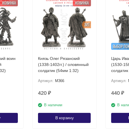
НОВИНКА
НОВИНКА
ХИТ
ВЫБОР ПО
кий воин
Князь Олег Рязанский
Царь Ива
й
(1338-1402гг.) / оловянный
(1530-158
32)
солдатик (54мм 1:32)
солдатик
Артикул:
M366
Артикул:
420
440
₽
₽
В наличии
В нал
у
В корзину