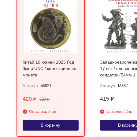
Китай 10 юаней 2025 Год
Западноевропейс
Змеи UNC / коллекционная
17 век / оловянны
монета
солдатик (54мм 1:
Артикул:
45821
Артикул:
M367
420
415
₽
₽
520
₽
Осталось 2 шт.
Осталось 2 шт.
В корзину
В корзин