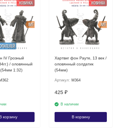
НОВИНКА
НОВИНКА
ХИТ
ХИТ
КУПАТЕЛЕЙ
н IV Грозный
Хартвиг фон Рауте, 13 век /
4гг.) / оловянный
оловянный солдатик
 (54мм 1:32)
(54мм)
M362
Артикул:
M364
425
₽
ичии
В наличии
В корзину
В корзину