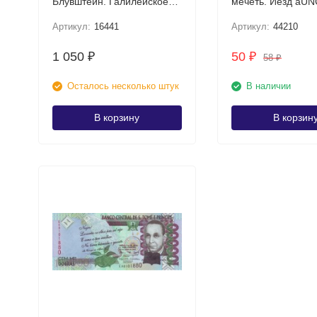
Блувштейн. Галилейское
мечеть. Йезд 
озеро UNC
Артикул:
16441
Артикул:
44210
1 050
50
₽
₽
58
₽
Осталось несколько штук
В наличии
В корзину
В корзин