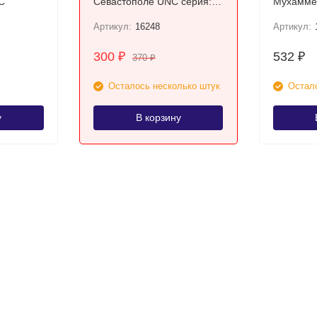
аUNC
Севастополе UNC серия:
АА
Артикул:
16248
Артикул:
300
532
₽
₽
370
₽
Осталось несколько штук
Остало
у
В корзину