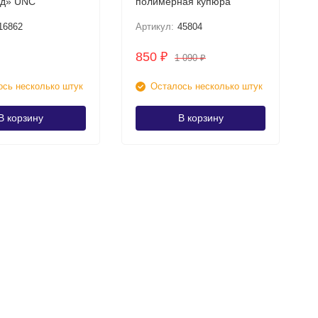
Мухаммед» UNC
полимерная купюра
16862
Артикул:
45804
850
₽
1 090
₽
сь несколько штук
Осталось несколько штук
В корзину
В корзину