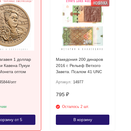
НОВИНКА
гавея 1 доллар
Македония 200 динаров
и Кавена Пукуи
2016 г. Рельеф Ветхого
Монета оптом
Завета. Псалом 41 UNC
45844/опт
Артикул:
14977
795
₽
ичии
Осталось 2 шт.
корзину от 5
В корзину