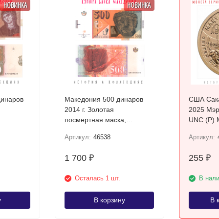
НОВИНКА
НОВИНКА
динаров
Македония 500 динаров
США Сака
2014 г. Золотая
2025 Мэр
посмертная маска,
UNC (P) 
Требеништа UNC
Артикул:
46538
Артикул:
1 700
255
₽
₽
Осталась 1 шт.
В нал
у
В корзину
В 