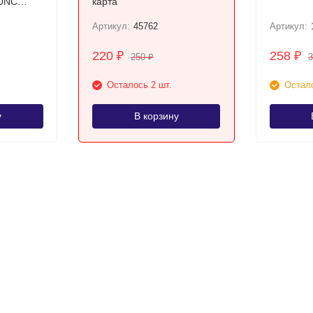
 UNC
карта
ота)
Артикул:
45762
Артикул:
220
258
₽
₽
250
₽
Осталось 2 шт.
Остало
у
В корзину