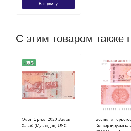
В корзину
С этим товаром также 
- 38 %
Оман 1 риал 2020 Замок
Босния и Герцего
Хасаб (Мусандан) UNC
Конвертируемых 