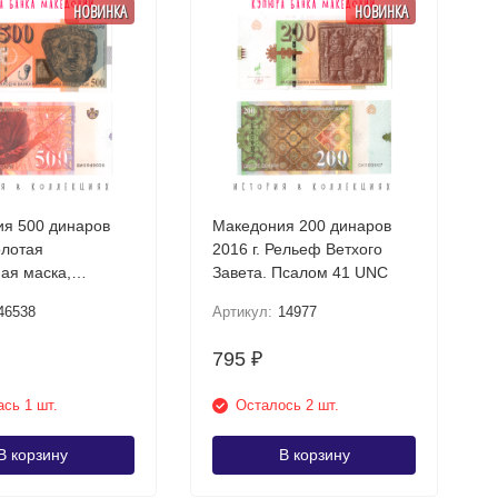
НОВИНКА
НОВИНКА
я 500 динаров
Македония 200 динаров
олотая
2016 г. Рельеф Ветхого
ая маска,
Завета. Псалом 41 UNC
шта UNC
46538
Артикул:
14977
795
₽
сь 1 шт.
Осталось 2 шт.
В корзину
В корзину