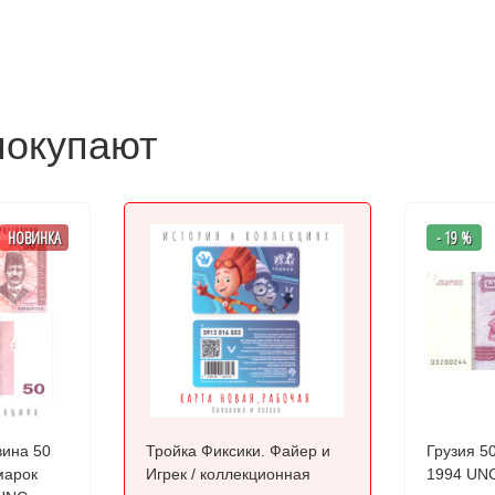
покупают
НОВИНКА
- 19 %
вина 50
Тройка Фиксики. Файер и
Грузия 5
марок
Игрек / коллекционная
1994 UN