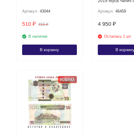
2019 Муса Чатич
(хорватская банкн
Артикул:
43044
Артикул:
46459
510
4 950
₽
₽
816
₽
В наличии
Осталась 1 шт.
В корзину
В корзин
НОВИНКА