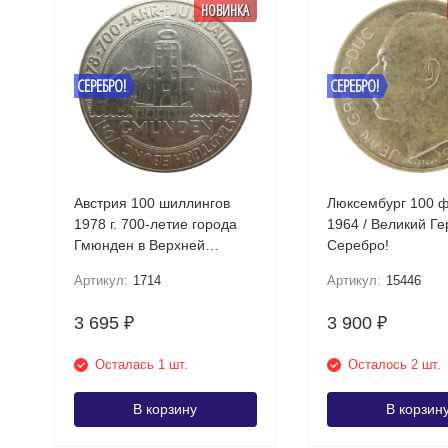
НОВИНКА
СЕРЕБРО!
СЕРЕБРО!
Австрия 100 шиллингов
Люксембург 100 
1978 г. 700-летие города
1964 / Великий Г
Гмюнден в Верхней
Серебро!
Австрии Серебро!
Артикул:
1714
Артикул:
15446
3 695
3 900
₽
₽
Осталась 1 шт.
Осталось 2 шт.
В корзину
В корзин