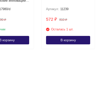
ские инновации
17980/d
Артикул:
11239
572
₽
590
810
₽
₽
ичии
Осталась 1 шт.
В корзину
В корзину