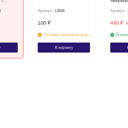
 /
Американ
ый
UNC (D)
l
Артикул:
13668
Артикул:
32)
100
430
₽
₽
Осталось несколько штук
В нал
у
В корзину