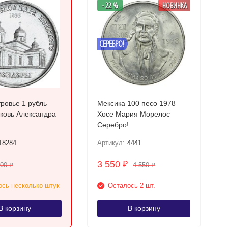
- 22 %
НОВИНКА
СЕРЕБРО!
ровье 1 рубль
Мексика 100 песо 1978
Хосе Мария Морелос
Серебро!
18284
Артикул:
4441
3 550
₽
200
4 550
₽
₽
сь несколько штук
Осталось 2 шт.
В корзину
В корзину