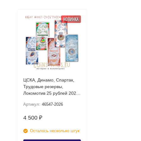
НОВИНКА
ЦСКА, Динамо, Спартак,
Трудовые резервы,
Локомотив 25 рублей 2026
UNC (Российский спорт)
Артикул:
46547-2026
Набор цветных монет в
блистере
4 500
₽
Осталось несколько штук