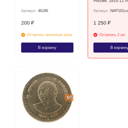
Россия, 1810-11 гг.
Цветной оловянн
Артикул:
46190
Артикул:
NAP101co
солдатик (54мм 1:
200
1 250
₽
₽
Осталось несколько штук
Осталось 2 шт.
В корзину
В корзин
ХИТ