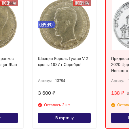
НОВИНКА
НОВИНКА
СЕРЕБРО!
франков
Швеция Король Густав V 2
Приднест
ерцог Жан
кроны 1937 г Серебро!
2020 Церковь Александра
Невского
Артикул:
13794
Артикул:
3 600
138
₽
₽
Осталось 2 шт.
Остало
у
В корзину