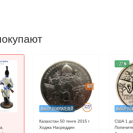
покупают
- 27 %
ХИТ
ВЫБОР ПОКУПАТЕЛЕЙ
ВЫБОР ПО
Казахстан 50 тенге 2015 г
США 1 до
а.
Ходжа Насреддин
Попечите