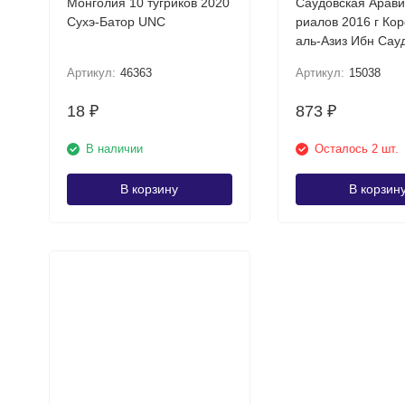
Монголия 10 тугриков 2020
Саудовская Арави
Сухэ-Батор UNC
риалов 2016 г Король Абд
Артикул:
46363
Артикул:
15038
18
873
₽
₽
В наличии
Осталось 2 шт.
В корзину
В корзин