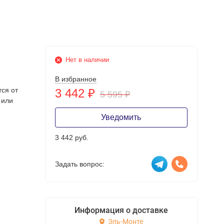
Нет в наличии
В избранное
тся от
3 442
₽
5 595
₽
 или
Уведомить
3 442 руб.
Задать вопрос:
Информация о доставке
Эль-Монте