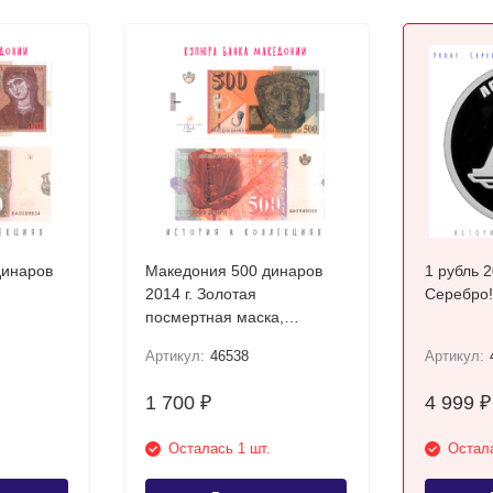
динаров
Македония 500 динаров
1 рубль 
2014 г. Золотая
Серебро!
посмертная маска,
Требеништа UNC
Артикул:
46538
Артикул:
1 700
4 999
₽
₽
Осталась 1 шт.
Остала