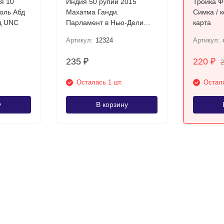
я 10
Индия 50 рупий 2015
Тройка Ф
Махатма Ганди.
Симка / 
аль-Азиз Ибн Сауд UNC
Парламент в Нью-Дели
карта
UNC / коллекционная
Артикул:
12324
Артикул:
купюра
235
220
₽
₽
Осталась 1 шт.
Остало
у
В корзину