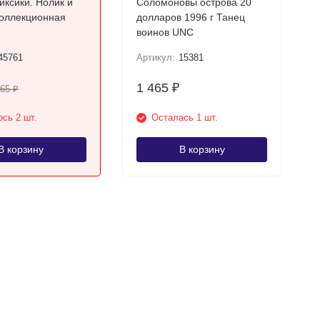
иксики. Нолик и
Соломоновы острова 20
коллекционная
долларов 1996 г Танец
воинов UNC
45761
Артикул:
15381
1 465
₽
265
₽
сь 2 шт.
Осталась 1 шт.
В корзину
В корзину