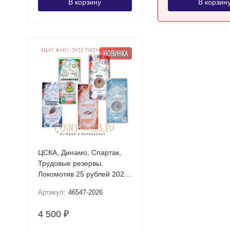
В корзину
В корзин
НОВИНКА
ЦСКА, Динамо, Спартак,
Трудовые резервы,
Локомотив 25 рублей 2026
UNC (Российский спорт)
Артикул:
46547-2026
Набор цветных монет в
блистере
4 500
₽