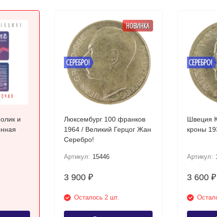
НОВИНКА
СЕРЕБРО!
СЕРЕБРО!
Нолик и
Люксембург 100 франков
Швеция К
онная
1964 / Великий Герцог Жан
Серебро!
Артикул:
15446
Артикул:
3 900
3 600
₽
₽
Осталось 2 шт.
Остало