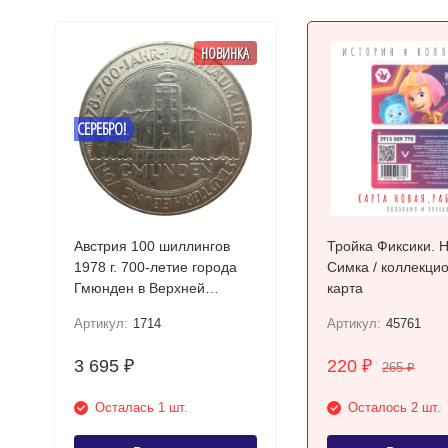
НОВИНКА
СЕРЕБРО!
Австрия 100 шиллингов
Тройка Фиксики. 
1978 г. 700-летие города
Симка / коллекци
Гмюнден в Верхней
карта
Австрии Серебро!
Артикул:
1714
Артикул:
45761
3 695
220
₽
₽
265
₽
Осталась 1 шт.
Осталось 2 шт.