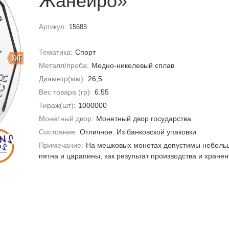
Жанейро»
Артикул:
15685
Тематика:
Спорт
ХИТ
Металл/проба:
Медно-никелевый сплав
Диаметр(мм):
26,5
Вес товара (гр):
6.55
Тираж(шт):
1000000
Монетный двор:
Монетный двор государства
Состояние:
Отличное. Из банковской упаковки
Примечание:
На мешковых монетах допустимы неболь
пятна и царапины, как результат производства и хране