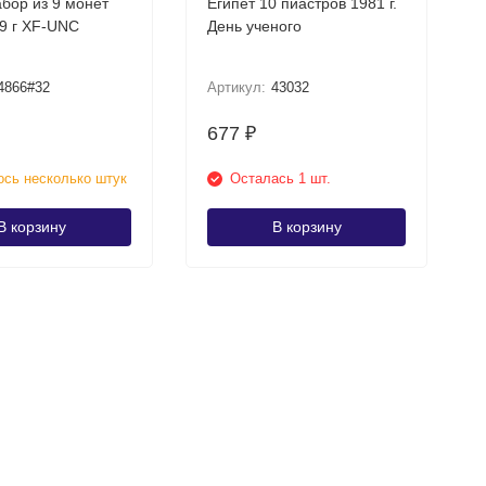
 9 монет
Египет 10 пиастров 1981 г.
1986-2009 г XF-UNC
День ученого
4866#32
Артикул:
43032
677
₽
сь несколько штук
Осталась 1 шт.
В корзину
В корзину