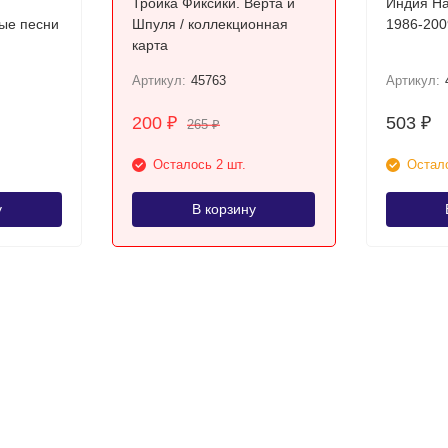
Тройка Фиксики. Верта и
Индия Набор из
ые песни
Шпуля / коллекционная
карта
Артикул:
45763
Артикул:
200
503
₽
₽
265
₽
Осталось 2 шт.
Остало
у
В корзину