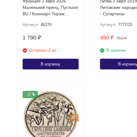
Франция 2 евро 2026
Литва 2 евро 2019
Маленький принц. Пустыня
Литовские народн
BU / Коинкарт Тираж:
- Сутартины
75000
Артикул:
46370
Артикул:
7777/23
1 790
450
₽
₽
552
₽
Осталось 2 шт.
В наличии
В корзину
В корзин
- 27 %
ХИТ