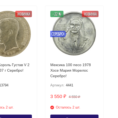
НОВИНКА
- 22 %
НОВИНКА
СЕРЕБРО!
ороль Густав V 2
Мексика 100 песо 1978
кроны 1937 г Серебро!
Хосе Мария Морелос
Серебро!
13794
Артикул:
4441
3 550
₽
4 550
₽
сь 2 шт.
Осталось 2 шт.