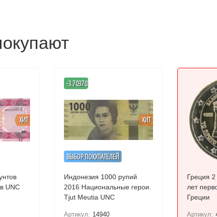
покупают
-
-3.7037037037037
%
ХИТ
ХИТ
ВЫБОР ПОКУПАТЕЛЕЙ
унтов
Индонезия 1000 рупий
Греция 2 
ов UNC
2016 Национальные герои.
лет перв
Tjut Meutia UNC
Греции
Артикул:
14940
Артикул: