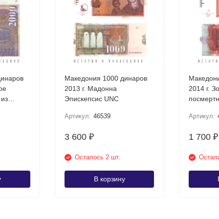
динаров
Македония 1000 динаров
Македони
ое
2013 г. Мадонна
2014 г. З
 из
Эпискепсис UNC
посмертн
Требени
Артикул:
46539
Артикул:
3 600
1 700
₽
₽
Осталось 2 шт.
Остала
у
В корзину