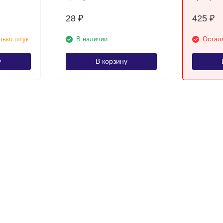
28
425
₽
₽
лько штук
В наличии
Остала
у
В корзину