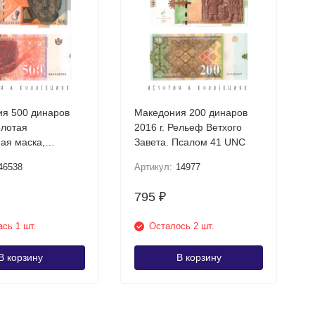
я 500 динаров
Македония 200 динаров
олотая
2016 г. Рельеф Ветхого
ая маска,
Завета. Псалом 41 UNC
шта UNC
46538
Артикул:
14977
795
₽
сь 1 шт.
Осталось 2 шт.
В корзину
В корзину