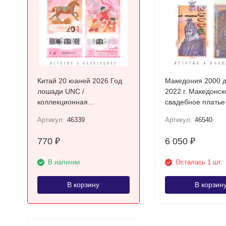
Китай 20 юаней 2026 Год
Македония 2000 
лошади UNC /
2022 г. Македонск
коллекционная
свадебное платье
полимерная купюра
Прилепа UNC
Артикул:
46339
Артикул:
46540
770
6 050
₽
₽
В наличии
Осталась 1 шт.
В корзину
В корзин