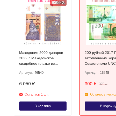
НОВИНКА
Македония 2000 динаров
200 рублей 2017 
2022 г. Македонское
затопленным кора
свадебное платье из
Севастополе UNC серия:
Прилепа UNC
АА
Артикул:
46540
Артикул:
16248
6 050
300
₽
₽
370
₽
Осталась 1 шт.
Осталось неско
В корзину
В корзин