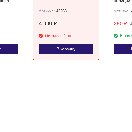
упюра
полиции UNC /
коллекци
Артикул:
45268
Артикул:
4 999
250
₽
₽
Осталась 1 шт.
В нал
у
В корзину