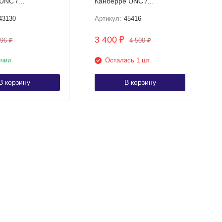
Канберре UNC /
онная купюра
пластиковая банкнота
43130
Артикул:
45416
3 400
₽
496
4 500
₽
₽
ичии
Осталась 1 шт.
В корзину
В корзину