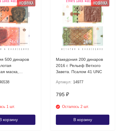
НОВИНКА
НОВИНКА
я 500 динаров
Македония 200 динаров
олотая
2016 г. Рельеф Ветхого
ая маска,
Завета. Псалом 41 UNC
шта UNC
46538
Артикул:
14977
795
₽
сь 1 шт.
Осталось 2 шт.
В корзину
В корзину