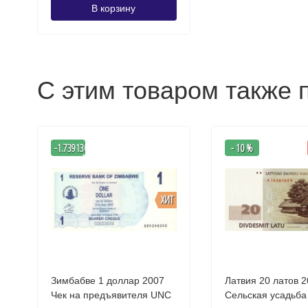
В корзину
С этим товаром также 
-
-1.7391304347826
- 10 %
%
ХИТ
Зимбабве 1 доллар 2007
Латвия 20 латов 
Чек на предъявителя UNC
Сельская усадьба UNC 