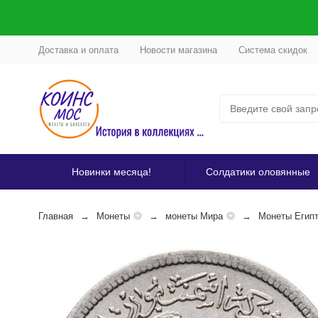
Доставка и оплата
Новости магазина
Система скидок
Новинки месяца!
Солдатики оловянные
Главная
Монеты
монеты Мира
Монеты Егип