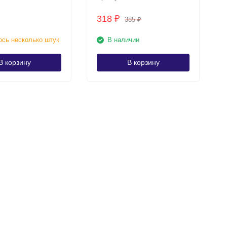
онная монета
318
₽
385
₽
сь несколько штук
В наличии
В корзину
В корзину