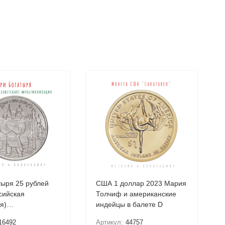
тыря 25 рублей
США 1 доллар 2023 Мария
сийская
Толчиф и американские
я)
индейцы в балете D
икация UNC /
16492
Артикул:
44757