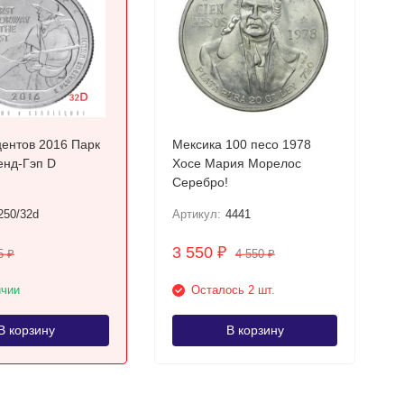
ентов 2016 Парк
Мексика 100 песо 1978
Камберленд-Гэп D
Хосе Мария Морелос
Серебро!
250/32d
Артикул:
4441
3 550
₽
5
4 550
₽
₽
ичии
Осталось 2 шт.
В корзину
В корзину