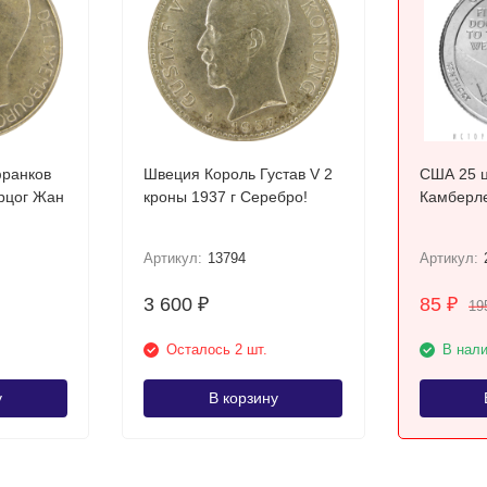
франков
Швеция Король Густав V 2
США 25 ц
ерцог Жан
кроны 1937 г Серебро!
Артикул:
13794
Артикул:
3 600
85
₽
₽
19
Осталось 2 шт.
В нал
у
В корзину