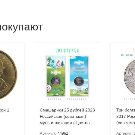
покупают
он 1
Смешарики 25 рублей 2023
Три бога
Российская (советская)
2017 Рос
мультипликация / Цветная
(советска
в блистере
мультипл
Артикул:
44962
Артикул: