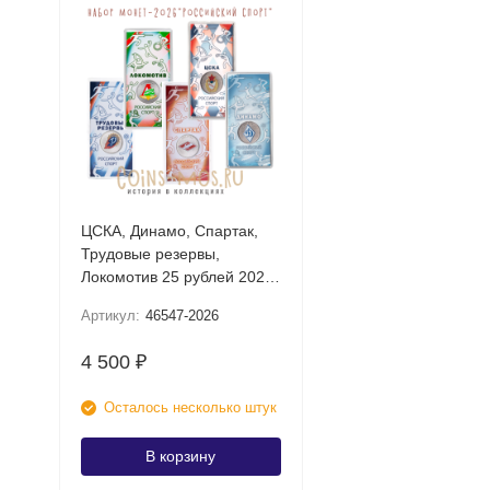
ЦСКА, Динамо, Спартак,
Трудовые резервы,
Локомотив 25 рублей 2026
UNC (Российский спорт)
Артикул:
46547-2026
Набор цветных монет в
блистере
4 500
₽
Осталось несколько штук
В корзину