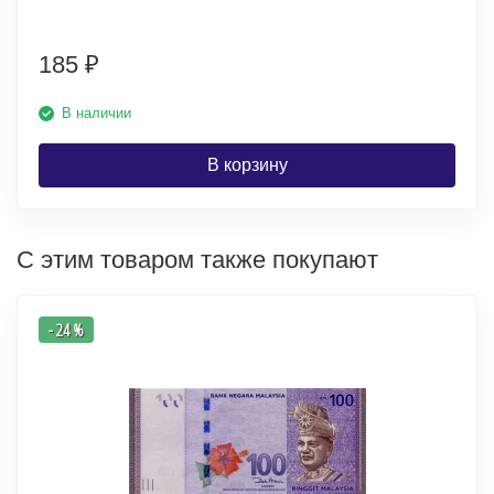
185
₽
В наличии
В корзину
С этим товаром также покупают
- 24 %