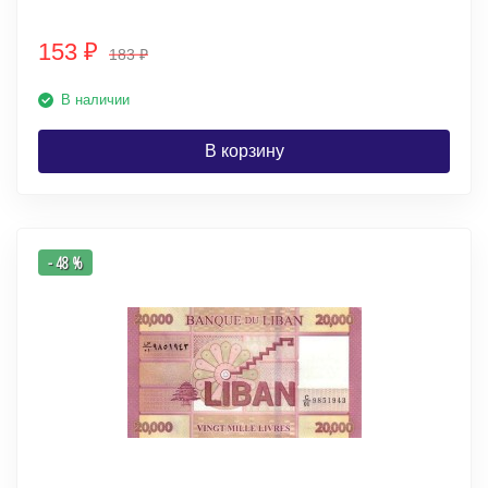
153
₽
183
₽
В наличии
В корзину
- 48 %