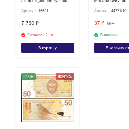
/ коллекционная купюра
Малали UNC тип 
III / опт
Артикул:
15691
Артикул:
44771/10
7 780
37
₽
₽
59
₽
Осталось 2 шт.
В наличии
В корзину
В корзину о
- 15 %
НОВИНКА