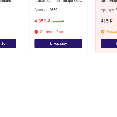
подписи
стихотворение Тавара UNC
артиллер
1944-45 
Артикул:
9869
Артикул:
4 350
415
₽
₽
6 585
₽
Осталось 2 шт.
Остало
т 10
В корзину