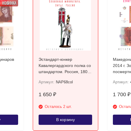
НОВИНКА
динаров
Эстандарт-юнкер
Македони
Кавалергардского полка со
2014 г. З
штандартом. Россия, 1805-
посмертн
08 гг. / Цветной, оловянный
Требени
Артикул:
NAP68col
Артикул:
солдатик
1 650
1 700
₽
₽
Осталось 2 шт.
Остала
у
В корзину