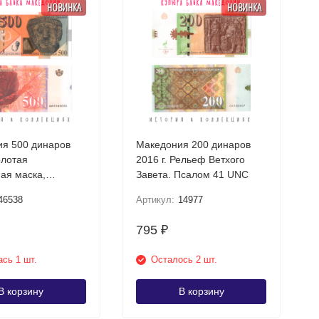
НОВИНКА
НОВИНКА
я 500 динаров
Македония 200 динаров
олотая
2016 г. Рельеф Ветхого
ая маска,
Завета. Псалом 41 UNC
шта UNC
46538
Артикул:
14977
795
₽
сь 1 шт.
Осталось 2 шт.
В корзину
В корзину