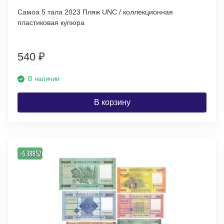
Самоа 5 тала 2023 Пляж UNC / коллекционная
пластиковая купюра
540
₽
В наличии
В корзину
-
-6.3885267275098
%