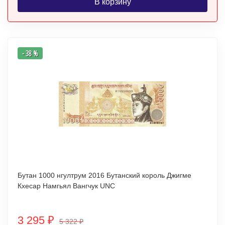
В корзину
- 38 %
Бутан 1000 нгултрум 2016 Бутанский король Джигме
Кхесар Намгьял Вангчук UNC
3 295
₽
5 322
₽