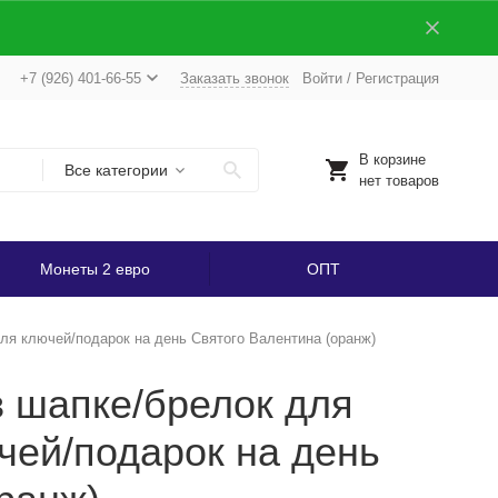
+7 (926) 401-66-55
Заказать звонок
Войти
/
Регистрация
В корзине
Все категории
нет товаров
Монеты 2 евро
ОПТ
ля ключей/подарок на день Святого Валентина (оранж)
 шапке/брелок для
чей/подарок на день