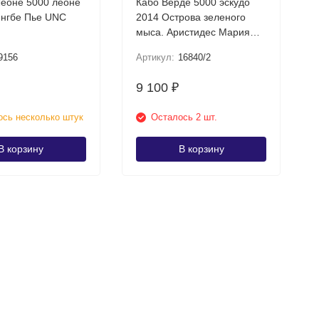
еоне 5000 леоне
Кабо Верде 5000 эскудо
2010 г Сенгбе Пье UNC
2014 Острова зеленого
мыса. Аристидес Мария
Перейра UNC (Pick 75)
9156
Артикул:
16840/2
9 100
₽
сь несколько штук
Осталось 2 шт.
В корзину
В корзину