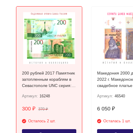
200 рублей 2017 Памятник
Македония 2000 
затопленным кораблям в
2022 г. Македонск
Севастополе UNC серия:
свадебное платье
АА
Прилепа UNC
Артикул:
16248
Артикул:
46540
300
6 050
₽
₽
370
₽
Осталось 2 шт.
Осталась 1 шт.