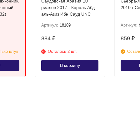
к-конник.
Саудовская Аравия 10
Сьерра-Л
овянный
риалов 2017 г Король Абд
32)
аль-Азиз Ибн Сауд UNC
Артикул:
18169
Артикул:
884
859
₽
₽
лько штук
Осталось 2 шт.
Остало
у
В корзину