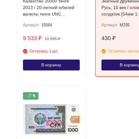
Казахстан 20000 тенге
Знатный дружинни
2013 / 20-летний юбилей
Русь, 10 век / ол
валюты тенге UNC
солдатик (54мм 1:
Юбилейная!!
Артикул:
15564
Артикул:
M335
9 533
430
₽
₽
11 565
₽
Осталась 1 шт.
Осталось неско
В корзину
В корзин
- 27 %
ХИТ