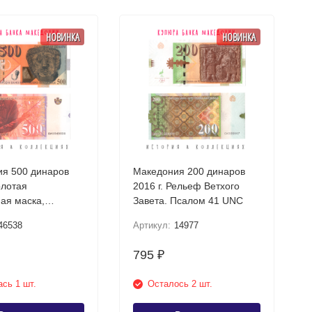
НОВИНКА
НОВИНКА
я 500 динаров
Македония 200 динаров
олотая
2016 г. Рельеф Ветхого
ая маска,
Завета. Псалом 41 UNC
шта UNC
46538
Артикул:
14977
795
₽
сь 1 шт.
Осталось 2 шт.