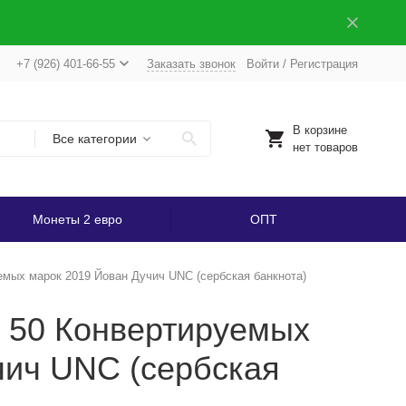
+7 (926) 401-66-55
Заказать звонок
Войти
/
Регистрация
В корзине
Все категории
нет товаров
Монеты 2 евро
ОПТ
емых марок 2019 Йован Дучич UNC (сербская банкнота)
а 50 Конвертируемых
чич UNC (сербская