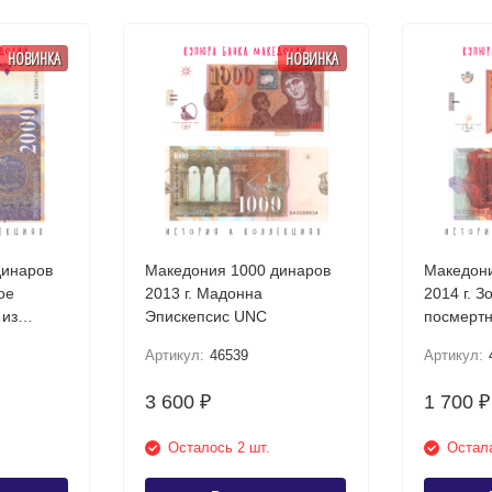
НОВИНКА
НОВИНКА
динаров
Македония 1000 динаров
Македони
ое
2013 г. Мадонна
2014 г. З
 из
Эпискепсис UNC
посмертн
Требени
Артикул:
46539
Артикул:
3 600
1 700
₽
₽
Осталось 2 шт.
Остала