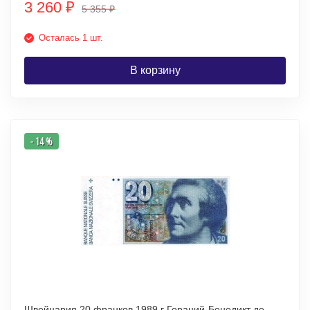
3 260
₽
5 355
₽
Осталась 1 шт.
В корзину
- 14 %
Швейцария 20 франков 1989 г Гораций-Бенедикт де