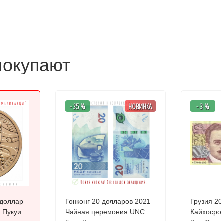
покупают
- 35 %
НОВИНКА
- 3 %
 доллар
Гонконг 20 долларов 2021
Грузия 200
 Пукуи
Чайная церемония UNC
Кайхосро