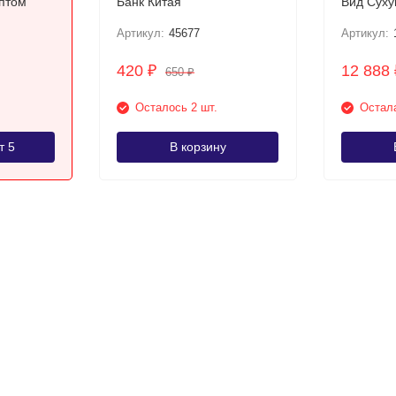
птом
Банк Китая
Артикул:
45677
Артикул:
420
12 888
₽
650
₽
Осталось 2 шт.
Остала
т 5
В корзину