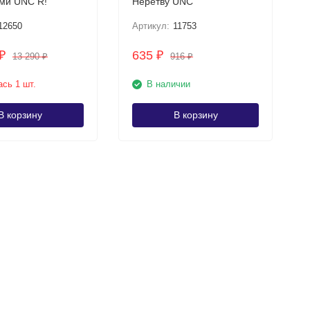
Вид Сухуми UNC R!
Неретву UNC
12650
Артикул:
11753
635
₽
₽
13 290
916
₽
₽
сь 1 шт.
В наличии
В корзину
В корзину