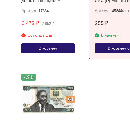
Достаточно редкая!!
UNC (P) Монета о
Артикул:
17334
Артикул:
45844/опт
6 473
255
₽
₽
7 652
₽
Осталась 1 шт.
В наличии
В корзину
В корзину о
- 27 %
ХИТ