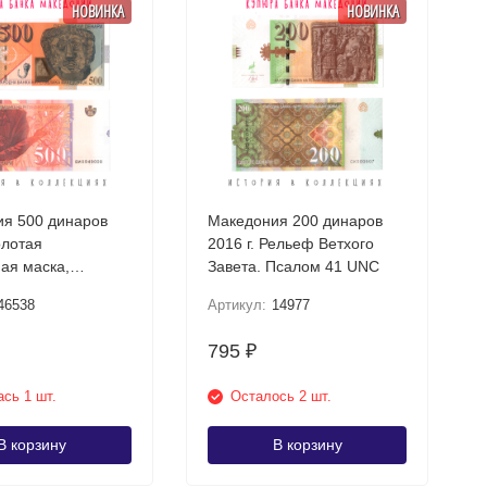
НОВИНКА
НОВИНКА
я 500 динаров
Македония 200 динаров
олотая
2016 г. Рельеф Ветхого
ая маска,
Завета. Псалом 41 UNC
шта UNC
46538
Артикул:
14977
795
₽
сь 1 шт.
Осталось 2 шт.
В корзину
В корзину