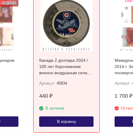
НОВИНКА
динаров
Канада 2 доллара 2024 /
Македони
100 лет Королевским
2014 г. З
военно-воздушным силам
посмертн
UNC / коллекционная
Требени
Артикул:
45834
Артикул:
монета
440
1 700
₽
₽
В наличии
Остала
у
В корзину