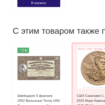
В корзину
С этим товаром также 
- 15 %
Швейцария 5 франков
США Сакагавея 1
1952 Вильгельм Телль UNC
2025 Мэри Кавена