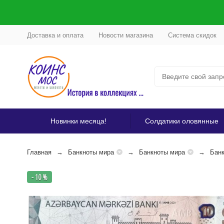
Доставка и оплата
Новости магазина
Система скидок
Новинки месяца!
Солдатики оловянные
Главная
Банкноты мира
Банкноты мира
Бан
- 10 %