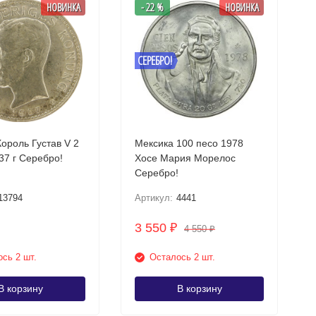
НОВИНКА
- 22 %
НОВИНКА
СЕРЕБРО!
ороль Густав V 2
Мексика 100 песо 1978
кроны 1937 г Серебро!
Хосе Мария Морелос
Серебро!
13794
Артикул:
4441
3 550
₽
4 550
₽
сь 2 шт.
Осталось 2 шт.
В корзину
В корзину