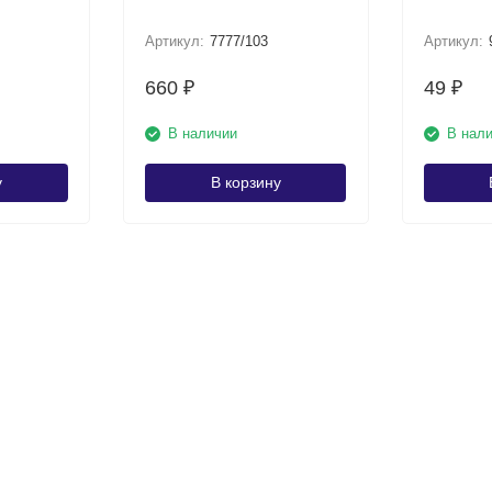
Артикул:
7777/103
Артикул:
660
49
₽
₽
В наличии
В нал
у
В корзину