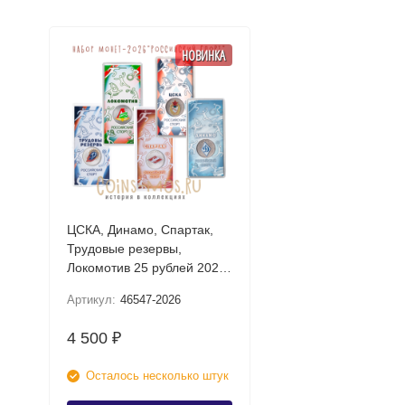
НОВИНКА
ЦСКА, Динамо, Спартак,
Трудовые резервы,
Локомотив 25 рублей 2026
UNC (Российский спорт)
Артикул:
46547-2026
Набор цветных монет в
блистере
4 500
₽
Осталось несколько штук