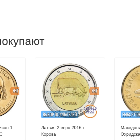
покупают
ХИТ
ХИТ
ВЫБОР ПОКУПАТЕЛЕЙ
ВЫБОР ПО
сон 1
Латвия 2 евро 2016 г
Македони
NC
Корова
Охридск