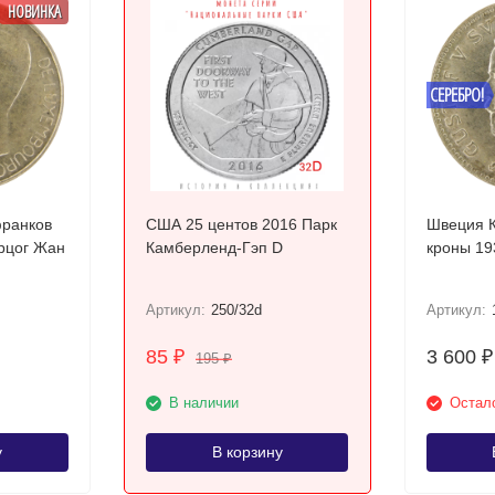
НОВИНКА
СЕРЕБРО!
франков
США 25 центов 2016 Парк
Швеция К
ерцог Жан
Камберленд-Гэп D
Артикул:
250/32d
Артикул:
85
3 600
₽
₽
195
₽
В наличии
Остало
у
В корзину