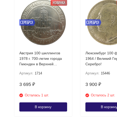
НОВИНКА
СЕРЕБРО!
СЕРЕБРО!
Австрия 100 шиллингов
Люксембург 100 
1978 г. 700-летие города
1964 / Великий Г
Гмюнден в Верхней
Серебро!
Австрии Серебро!
Артикул:
1714
Артикул:
15446
3 695
3 900
₽
₽
Осталась 1 шт.
Осталось 2 шт.
В корзину
В корзин