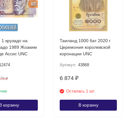
ХИТ
КУПАТЕЛЕЙ
 1 крузадо на
Таиланд 1000 бат 2020 г
о 1989 Жоаким
Церемония королевской
Машаду де Ассис UNC
коронации UNC
12474
Артикул:
43868
6 874
₽
179
₽
ичии
Осталась 1 шт.
В корзину
В корзину