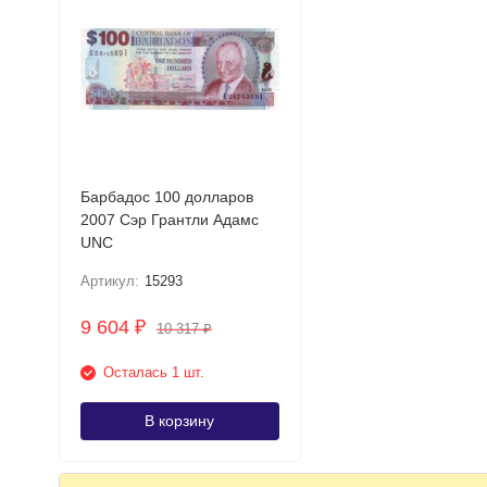
Барбадос 100 долларов
2007 Сэр Грантли Адамс
UNC
Артикул:
15293
9 604
₽
10 317
₽
Осталась 1 шт.
В корзину