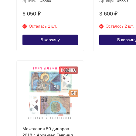
Артикул:
46540
Артикул:
46539
6 050
3 600
₽
₽
Осталась 1 шт.
Осталось 2 шт.
В корзину
В корзин
НОВИНКА
ХИТ
Македония 50 динаров
2018 г. Архангел Гавриил