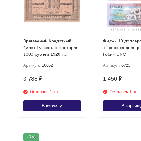
Временный Кредитный
Фиджи 10 долларо
билет Туркестанского края
«Пресноводная р
1000 рублей 1920 г
Гоби» UNC
Достаточно редкая!
Артикул:
16062
Артикул:
6723
3 788
1 450
₽
₽
Осталась 1 шт.
Осталась 1 шт.
В корзину
В корзин
- 7 %