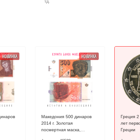
тд.
НОВИНКА
НОВИНКА
динаров
Македония 500 динаров
Греция 2 
2014 г. Золотая
лет перв
посмертная маска,
Греции
Требеништа UNC