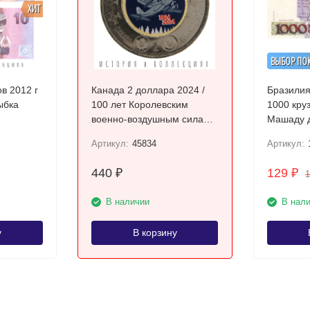
ХИТ
ВЫБОР ПО
в 2012 г
Канада 2 доллара 2024 /
Бразилия
ыбка
100 лет Королевским
1000 крузад
военно-воздушным силам
UNC / коллекционная
Артикул:
45834
Артикул:
монета
440
129
₽
₽
В наличии
В нал
у
В корзину