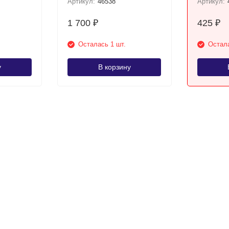
Артикул:
46538
Артикул:
1 700
425
₽
₽
Осталась 1 шт.
Остала
у
В корзину