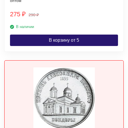
оптом
275
₽
290
₽
В наличии
В корзину от 5