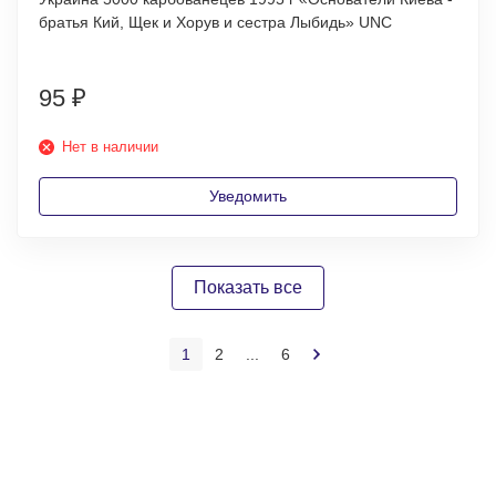
братья Кий, Щек и Хорув и сестра Лыбидь» UNC
95
₽
Нет в наличии
Уведомить
Показать все
1
2
...
6