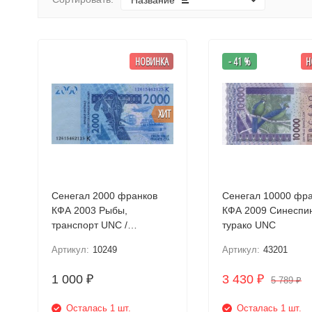
Название
НОВИНКА
- 41 %
Н
ХИТ
Сенегал 2000 франков
Сенегал 10000 фр
КФА 2003 Рыбы,
КФА 2009 Синеспи
транспорт UNC /
турако UNC
коллекционная купюра
Артикул:
10249
Артикул:
43201
1 000
3 430
₽
₽
5 789
₽
Осталась 1 шт.
Осталась 1 шт.