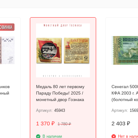
ОВИНКА
анков
Медаль 80 лет первому
Сенегал 500
нный
Параду Победы! 2025 /
КФА 2003 г. 
монетный двор Гознака
Артикул:
45943
Артикул:
156
1 370
2 403
₽
₽
1 780
₽
В наличии
Нет в нал