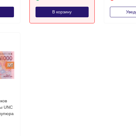
В корзину
Увед
ХИТ
нков
NC
 купюра