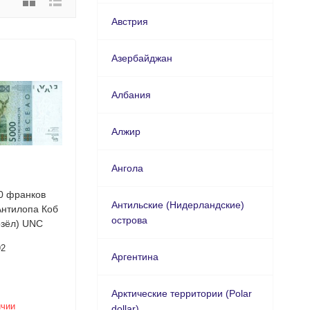
Австрия
Азербайджан
Албания
Алжир
Ангола
0 франков
Антильские (Нидерландские)
Антилопа Коб
острова
(болотный козёл) UNC
92
Аргентина
Арктические территории (Polar
ичии
dollar)