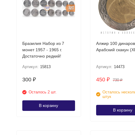
ХИТ
Бразилия Набор из 7
Алжир 100 динаров
монет 1957 - 1965 г.
Арабский скакун (X
Достаточно редкий!
Артикул:
15813
Артикул:
14473
300
450
₽
₽
730
₽
Осталось 2 шт.
Осталось нескол
штук
В корзину
В корзину