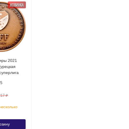
НОВИНКА
лиры 2021
Турецкая
суперлига
75
217
₽
несколько
рзину