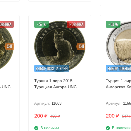
ОВИНКА
- 59 %
НОВИНКА
- 63 %
ХИТ
ХИТ
ВЫБОР ПОКУПАТЕЛЕЙ
ВЫБОР ПОКУПА
2
Турция 1 лира 2015
Турция 1 ли
Благородный олень UNC
Турецкая Ангора UNC
Артикул:
11663
Артикул:
116
200
200
₽
₽
490
547
₽
В наличии
В наличии