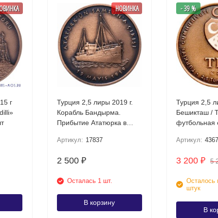
ОВИНКА
НОВИНКА
- 39 %
15 г
Турция 2,5 лиры 2019 г.
Турция 2,5 
illi»
Корабль Бандырма.
Бешикташ / 
шт
Прибытие Ататюрка в
футбольная 
Самсун
Артикул:
17837
Артикул:
436
2 500
3 200
₽
₽
5 
Осталась 1 шт.
Осталось 
штук
В корзину
В ко