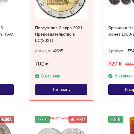
 3
Португалия 2 евро 2021
Бразилия На
 г Монеты FAO
Председательство в
монет 1980-1
ЕС(2021)
Артикул:
42695
Артикул:
155
702
320
₽
₽
482
В наличии
В наличии
В корзину
В ко
ОВИНКА
- 33 %
НОВИНКА
- 33 %