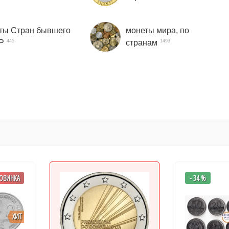
ты Стран бывшего
монеты мира, по
Р
странам
445
1493
ОВИНКА
- 34 %
ХИТ