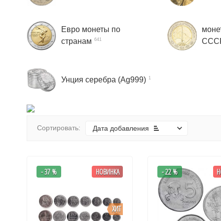
Евро монеты по
моне
странам
ССС
641
Унция серебра (Ag999)
1
Сортировать:
Дата добавления
- 37 %
НОВИНКА
- 22 %
Н
ХИТ