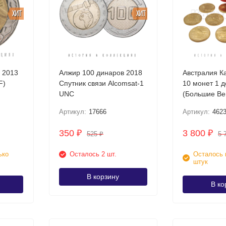
ХИТ
ХИТ
 2013
Алжир 100 динаров 2018
Австралия Ка
F)
Спутник связи Alcomsat-1
10 монет 1 
UNC
(Большие В
Артикул:
17666
Артикул:
462
350
3 800
₽
₽
525
5 
₽
ько
Осталось 2 шт.
Осталось 
штук
В корзину
В ко