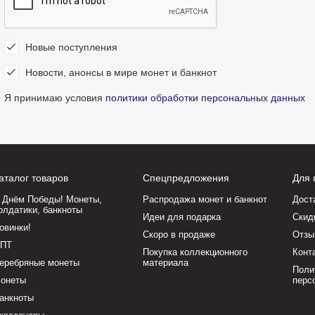
Новые поступления
Новости, анонсы в мире монет и банкнот
Я принимаю условия
политики обработки персональных данных
аталог товаров
Спецпредложения
Для 
 Днём Победы! Монеты,
Распродажа монет и банкнот
Дост
олдатики, банкноты
Идеи для подарка
Скид
овинки!
Скоро в продаже
Отзы
ПТ
Покупка коллекционного
Конт
еребряные монеты
материала
Поли
онеты
перс
анкноты