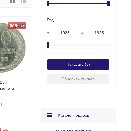
Год
НОВИНКА
от
до
Показать
Сбросить фильтр
25 г
 монета
61
Каталог товаров
1 шт.
Российская империя