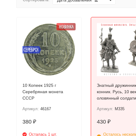
Дата добавления
НОВИНКА
СЕРЕБРО!
10 Копеек 1925 г
Знатный дружинник
Серебряная монета
конник. Русь, 10 век
СССР
оловянный солдати
(54мм 1:32)
Артикул:
46167
Артикул:
M335
380
430
₽
₽
Осталась 1 шт.
Осталось нескол