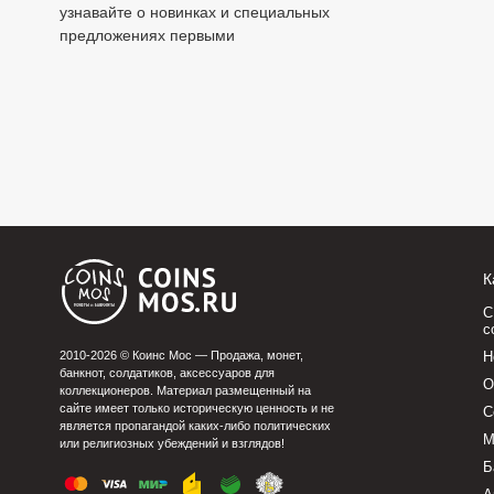
узнавайте о новинках и специальных
предложениях первыми
К
С
с
2010-2026 © Коинс Мос — Продажа, монет,
Н
банкнот, солдатиков, аксессуаров для
О
коллекционеров. Материал размещенный на
сайте имеет только историческую ценность и не
С
является пропагандой каких-либо политических
М
или религиозных убеждений и взглядов!
Б