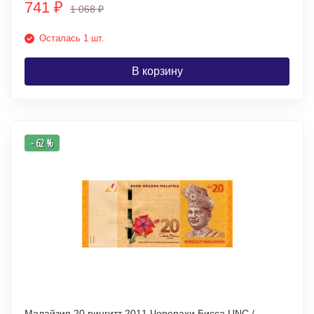
741
₽
1 068
₽
Осталась 1 шт.
В корзину
- 62 %
Малайзия 20 рингитт 2011 Черепахи Бисса UNC /