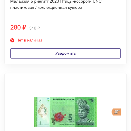
Малайзия 5 рингитт 2020 Птицы-носороги UNC
пластиковая / коллекционная купюра
280
₽
340
₽
Нет в наличии
Уведомить
ХИТ