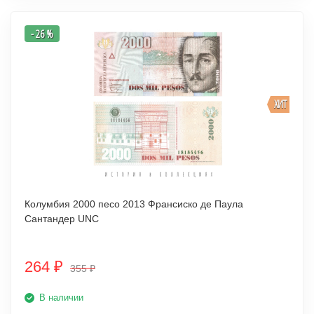
- 26 %
ХИТ
Колумбия 2000 песо 2013 Франсиско де Паула
Сантандер UNC
264
₽
355
₽
В наличии