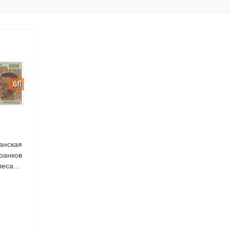
ХИТ
анская
леса