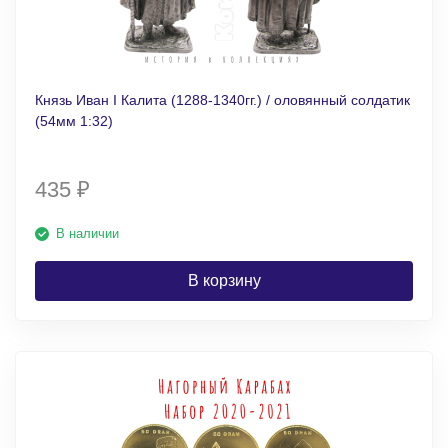
Князь Иван I Калита (1288-1340гг.) / оловянный солдатик
(54мм 1:32)
435
₽
В наличии
В корзину